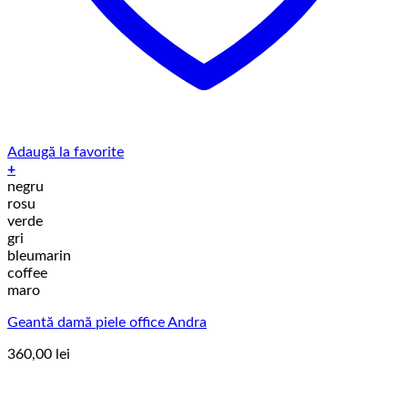
Adaugă la favorite
+
Acest
negru
produs
rosu
are
verde
mai
gri
multe
bleumarin
variații.
coffee
Opțiunile
maro
pot
Geantă damă piele office Andra
fi
alese
360,00
lei
în
pagina
produsului.