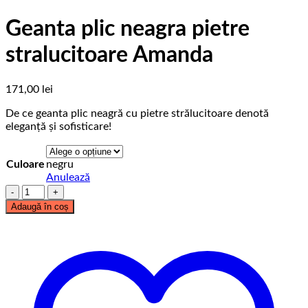
Geanta plic neagra pietre
stralucitoare Amanda
171,00
lei
De ce geanta plic neagră cu pietre strălucitoare denotă
eleganță și sofisticare!
Culoare
negru
Anulează
Cantitate
Geanta
Adaugă în coș
plic
neagra
pietre
stralucitoare
Amanda