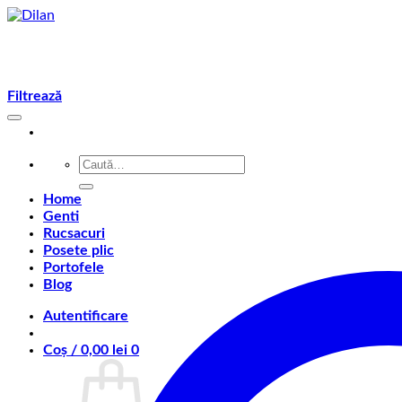
Skip
to
content
Filtrează
Caută
după:
Home
Genti
Rucsacuri
Posete plic
Portofele
Blog
Autentificare
Coș /
0,00
lei
0