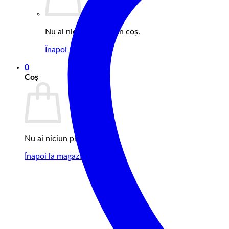
Nu ai niciun produs în coș.
Înapoi la magazin
0
Coș
Nu ai niciun produs în coș.
Înapoi la magazin