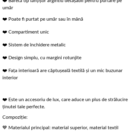
❤️ Baretă tip lănțișor argintiu detașabil pentru purtare pe
umăr
❤️ Poate fi purtat pe umăr sau în mână
❤️ Compartiment unic
❤️ Sistem de închidere metalic
❤️ Design simplu, cu margini rotunjite
❤️ Fața interioară are căptușeală textilă și un mic buzunar
interior
❤️ Este un accesoriu de lux, care aduce un plus de strălucire
ținutei tale perfecte.
Compoziție:
💙 Materialul principal: material superior, material textil