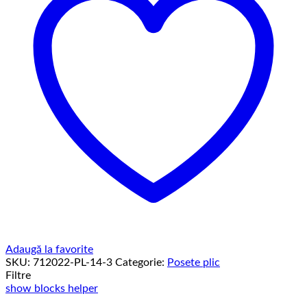
Adaugă la favorite
SKU:
712022-PL-14-3
Categorie:
Posete plic
Filtre
show blocks helper