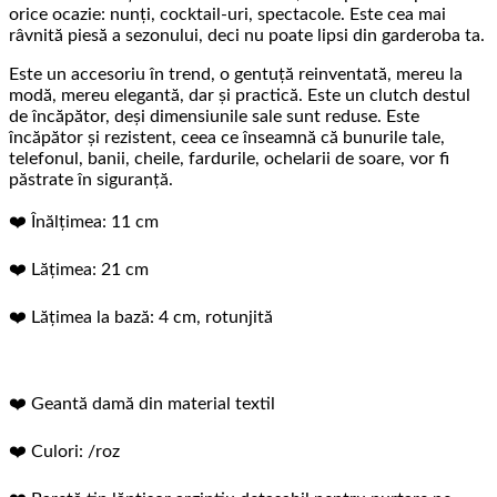
orice ocazie: nunți, cocktail-uri, spectacole. Este cea mai
râvnită piesă a sezonului, deci nu poate lipsi din garderoba ta.
Este un accesoriu în trend, o gentuță reinventată, mereu la
modă, mereu elegantă, dar și practică. Este un clutch destul
de încăpător, deși dimensiunile sale sunt reduse. Este
încăpător și rezistent, ceea ce înseamnă că bunurile tale,
telefonul, banii, cheile, fardurile, ochelarii de soare, vor fi
păstrate în siguranță.
❤️ Înălțimea: 11 cm
❤️ Lățimea: 21 cm
❤️ Lățimea la bază: 4 cm, rotunjită
❤️ Geantă damă din material textil
❤️ Culori: /roz