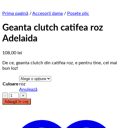
Prima pagină
/
Accesorii dama
/
Posete plic
Geanta clutch catifea roz
Adelaida
108,00
lei
De ce, geanta clutch din catifea roz, e pentru tine, cel mai
bun loz!
Culoare
roz
Anulează
Cantitate
Geanta
Adaugă în coș
clutch
catifea
roz
Adelaida