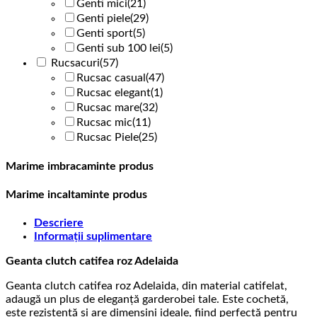
Genti mici
(21)
Genti piele
(29)
Genti sport
(5)
Genti sub 100 lei
(5)
Rucsacuri
(57)
Rucsac casual
(47)
Rucsac elegant
(1)
Rucsac mare
(32)
Rucsac mic
(11)
Rucsac Piele
(25)
Marime imbracaminte produs
Marime incaltaminte produs
Descriere
Informații suplimentare
Geanta clutch catifea roz Adelaida
Geanta clutch catifea roz Adelaida, din material catifelat,
adaugă un plus de eleganță garderobei tale. Este cochetă,
este rezistentă și are dimensini ideale, fiind perfectă pentru