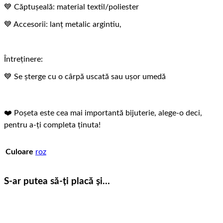
💙 Căptușeală: material textil/poliester
💙 Accesorii: lanț metalic argintiu,
Întreținere:
💙 Se șterge cu o cârpă uscată sau ușor umedă
❤️ Poșeta este cea mai importantă bijuterie, alege-o deci,
pentru a-ți completa ținuta!
Culoare
roz
S-ar putea să-ți placă și…