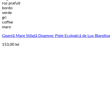
produs
roz prafuit
are
bordo
mai
verde
multe
gri
variații.
coffee
Opțiunile
maro
pot
Geantă Mare Stilată Doamne: Piele Ecologică de Lux Blandina
fi
alese
153,00
lei
în
pagina
produsului.