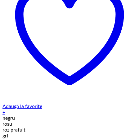
Adaugă la favorite
+
Acest
negru
produs
rosu
are
roz prafuit
mai
gri