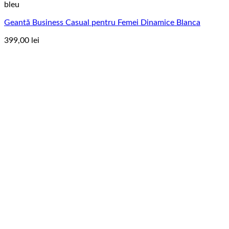
multe
bleu
variații.
Geantă Business Casual pentru Femei Dinamice Blanca
Opțiunile
pot
399,00
lei
fi
alese
în
pagina
produsului.