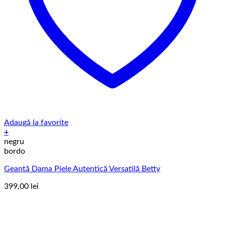
Adaugă la favorite
+
Acest
negru
produs
bordo
are
Geantă Dama Piele Autentică Versatilă Betty
mai
multe
399,00
lei
variații.
Opțiunile
pot
fi