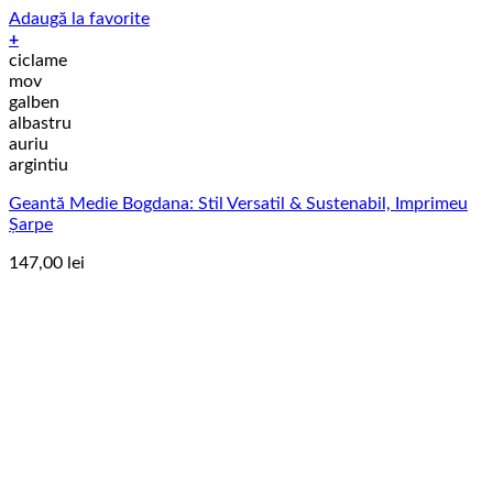
Adaugă la favorite
+
Acest
ciclame
produs
mov
are
galben
mai
albastru
multe
auriu
variații.
argintiu
Opțiunile
Geantă Medie Bogdana: Stil Versatil & Sustenabil, Imprimeu
pot
Șarpe
fi
alese
147,00
lei
în
pagina
produsului.