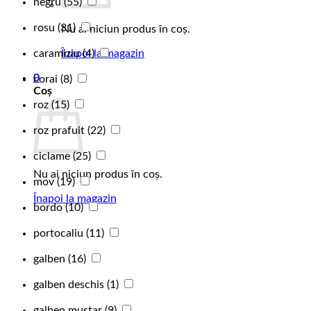
negru
(55)
rosu
(31)
Nu ai niciun produs în coș.
Înapoi la magazin
caramiziu
(4)
0
corai
(8)
Coș
roz
(15)
roz prafuit
(22)
ciclame
(25)
Nu ai niciun produs în coș.
mov
(19)
Înapoi la magazin
bordo
(10)
portocaliu
(11)
galben
(16)
galben deschis
(1)
galben muștar
(9)