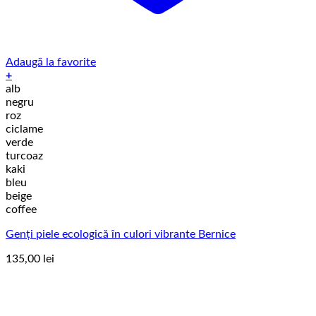
Adaugă la favorite
+
Acest
alb
produs
negru
are
roz
mai
ciclame
multe
verde
variații.
turcoaz
Opțiunile
kaki
pot
bleu
fi
beige
alese
coffee
în
Genți piele ecologică în culori vibrante Bernice
pagina
produsului.
135,00
lei