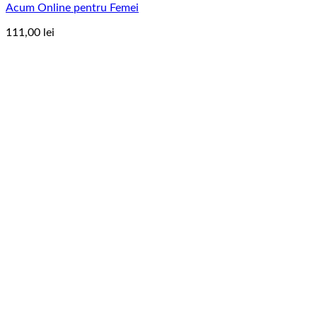
Acum Online pentru Femei
pagina
produsului.
111,00
lei