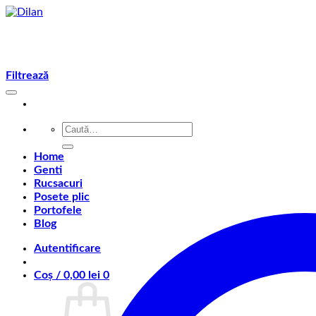
Skip
to
content
Filtrează
Caută
după:
Home
Genti
Rucsacuri
Posete plic
Portofele
Blog
Autentificare
Coș /
0,00
lei
0