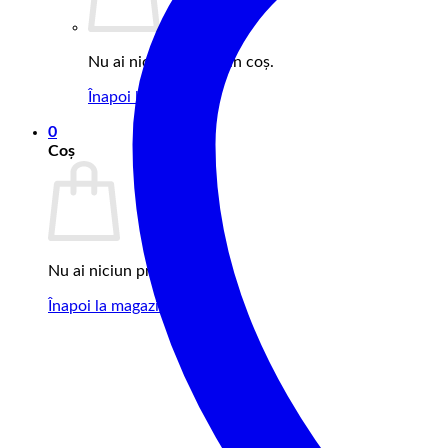
Nu ai niciun produs în coș.
Înapoi la magazin
0
Coș
Nu ai niciun produs în coș.
Înapoi la magazin