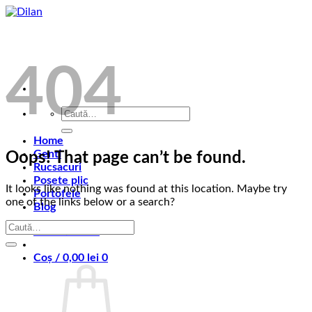
Skip
to
content
404
Caută
după:
Home
Genti
Oops! That page can’t be found.
Rucsacuri
Posete plic
It looks like nothing was found at this location. Maybe try
Portofele
one of the links below or a search?
Blog
Autentificare
Coș /
0,00
lei
0