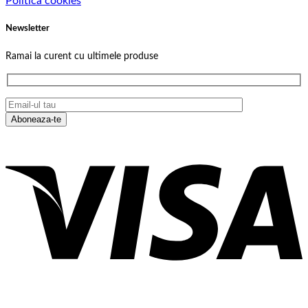
Politica cookies
Newsletter
Ramai la curent cu ultimele produse
V
P