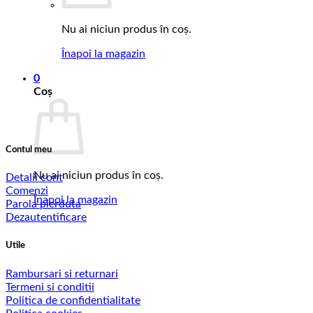
Nu ai niciun produs în coș.
Înapoi la magazin
0
Coș
Contul meu
Nu ai niciun produs în coș.
Detalii cont
Comenzi
Înapoi la magazin
Parola pierduta
Dezautentificare
Utile
Rambursari si returnari
Termeni si conditii
Politica de confidentialitate