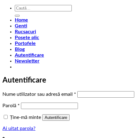
Caută
după:
Home
Genti
Rucsacuri
Posete plic
Portofele
Blog
Autentificare
Newsletter
Autentificare
Obligatoriu
Nume utilizator sau adresă email
*
Obligatoriu
Parolă
*
Ține-mă minte
Autentificare
Ai uitat parola?